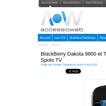
AccessoWeb
NewsMobiles
webOSfrance
Accueil
Les OS
Mobiles/Tablettes
Rés
Accueil
>
News
BlackBerry Dakota 9900 et T
Spots TV
Publié par
Romain Theolaire
le Jeudi 14 Avril 2011