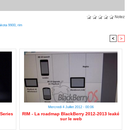
Notez
akota 9900
,
rim
<
>
Mercredi 4 Juillet 2012 - 00:06
Series
RIM - La roadmap BlackBerry 2012-2013 leaké
sur le web