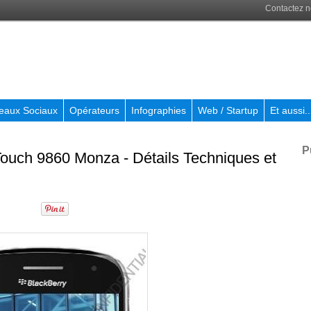
Contactez 
eaux Sociaux
Opérateurs
Infographies
Web / Startup
Et aussi..
P
ouch 9860 Monza - Détails Techniques et