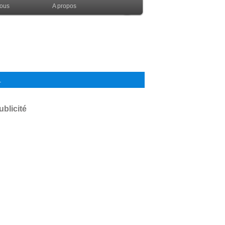
nous
A propos
.
ublicité