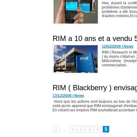
Hier, durant la conf
problèmes d'antenne 
problème a été trou
d'autres mobiles.Et 
RIM a 10 ans et a vendu 5
12/02/2009
|
News
RIM ( Research in Mo
( du moins c'était en
Millionième Smartph
commercialisé...
RIM ( Blackberry ) envis
13/12/2008
|
News
Alors que les actions sont toujours au bas de l'
voilà qu'on apprend que RIM envisagerait d'emba
En créant ces emplois RIM souhaiterait accentuer s
1
...
«
2
3
4
5