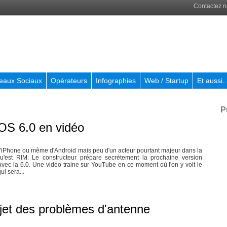
Contactez 
eaux Sociaux
Opérateurs
Infographies
Web / Startup
Et aussi..
P
OS 6.0 en vidéo
'iPhone ou même d'Android mais peu d'un acteur pourtant majeur dans la
u'est RIM. Le constructeur prépare secrètement la prochaine version
ec la 6.0. Une vidéo traine sur YouTube en ce moment où l'on y voit le
i sera...
jet des problèmes d'antenne