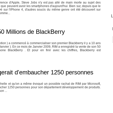
érence d'Apple, Steve Jobs n'y est pas allé de main morte au sujet des
que peuvent avoir les smartphones d'aujourd'hui. Bien sur, depuis que le
vé sur l'iPhone 4, d'autres soucis du même genre ont été découvert sur
comme...
L
0 Millions de BlackBerry
tion ) a commencé à commercialiser son premier Blackberry il y a 10 ans
 Janvier ). En ce mois de Janvier 2009, RIM a enregistré la vente de son 50
one BlackBerry . Et pour en finir avec les chiffres, Blackberry est
agerait d'embaucher 1250 personnes
échelle et qu'on a même évoqué un possible rachat de RIM par Microsoft,
ucher 1250 personnes pour son département développement de produits.
on ...