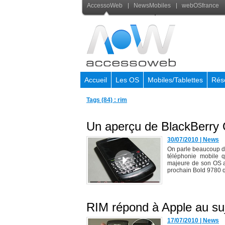
AccessoWeb
NewsMobiles
webOSfrance
Accueil
Les OS
Mobiles/Tablettes
Rés
Tags (84) : rim
Un aperçu de BlackBerry 
30/07/2010
|
News
On parle beaucoup d
téléphonie mobile q
majeure de son OS av
prochain Bold 9780 qu
RIM répond à Apple au su
17/07/2010
|
News