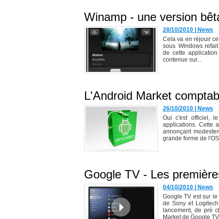
Winamp - une version bêta
28/10/2010
|
News
Cela va en réjouir ce
sous Windows refait s
de cette applicatio
contenue sur...
L'Android Market comptabi
26/10/2010
|
News
Oui c'est officiel,
applications. Cette
annonçant modestem
grande forme de l'OS 
Google TV - Les premières
04/10/2010
|
News
Google TV est sur le
de Sony et Logitech 
lancement, de pré ch
Market de Google TV.