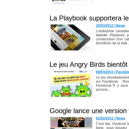
La Playbook supportera le
25/03/2011
|
News
L'entreprise canadi
tablette Playbook p
construction d'un cat
bénéficier de la liste..
Le jeu Angry Birds bientô
08/03/2011
|
Facebo
Le jeu mondialement 
sur Facebook. Rovio 
Facebook."Il y aur
aucune...
Google lance une version 
02/02/2011
|
News
C'est fait, l'Androi
ligne, vous pouvez 