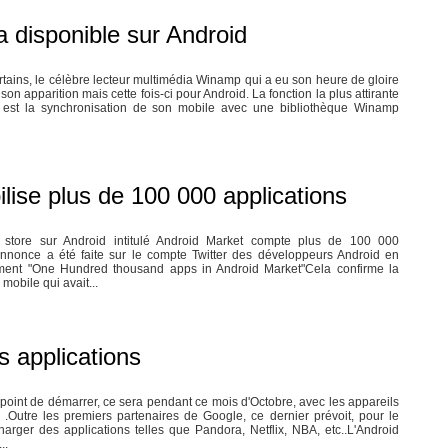
 disponible sur Android
rtains, le célèbre lecteur multimédia Winamp qui a eu son heure de gloire
on apparition mais cette fois-ci pour Android. La fonction la plus attirante
n est la synchronisation de son mobile avec une bibliothèque Winamp
lise plus de 100 000 applications
 le store sur Android intitulé Android Market compte plus de 100 000
 annonce a été faite sur le compte Twitter des développeurs Android en
ent "One Hundred thousand apps in Android Market"Cela confirme la
mobile qui avait...
 applications
 point de démarrer, ce sera pendant ce mois d'Octobre, avec les appareils
.Outre les premiers partenaires de Google, ce dernier prévoit, pour le
arger des applications telles que Pandora, Netflix, NBA, etc..L'Android
..