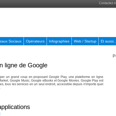
Contactez 
eaux Sociaux
Opérateurs
Infographies
Web / Startup
Et aussi..
P
n ligne de Google
pper un grand coup en proposant Google Play, une plateforme en ligne
 Market, Google Music, Google eBooks et Google Movies. Google Play est
es, tous les services en un seul endroit, accessible depuis n'importe quel
.
pplications
d