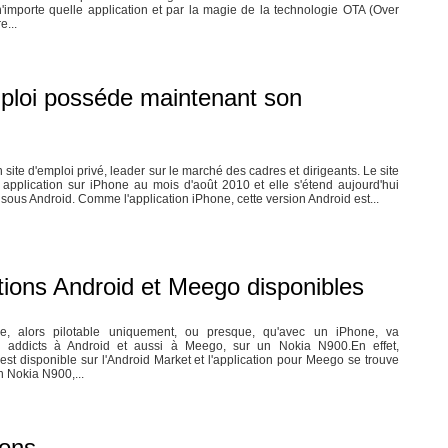
n'importe quelle application et par la magie de la technologie OTA (Over
e...
mploi posséde maintenant son
site d'emploi privé, leader sur le marché des cadres et dirigeants. Le site
application sur iPhone au mois d'août 2010 et elle s'étend aujourd'hui
sous Android. Comme l'application iPhone, cette version Android est...
tions Android et Meego disponibles
, alors pilotable uniquement, ou presque, qu'avec un iPhone, va
es addicts à Android et aussi à Meego, sur un Nokia N900.En effet,
 est disponible sur l'Android Market et l'application pour Meego se trouve
n Nokia N900,...
ions