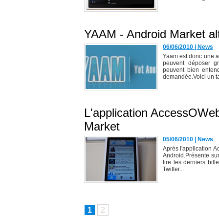
YAAM - Android Market alt
06/06/2010
|
News
Yaam est donc une al
peuvent déposer gra
peuvent bien enten
demandée.Voici un ta
L'application AccessOWeb 
Market
05/06/2010
|
News
Après l'application 
Android.Présente sur
lire les derniers bi
Twitter...
1
2