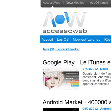
AccessoWeb
NewsMobiles
webOSfrance
Accueil
Les OS
Mobiles/Tablettes
Rés
Tags (31) : android market
Google Play - Le iTunes e
07/03/2012
|
News
Google vient de fra
contenant l'Android
donc similaire à iTun
appareil connecté à..
Android Market - 400000 a
04/01/2012
|
Androi