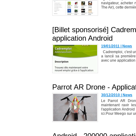
navigateur, acheter 
The Air), cette dernièr
[Billet sponsorisé] Cadre
application Android
19/01/2011
|
News
Cadremploi, c'est un 
a lancé sa première 
avec une application 
Parrot AR Drone - Applica
30/12/2010
|
News
Le Parrot AR Drone
maintenant ravir l
l'application Android
ici.Pour Meego sur u
Android - 200000 applicat