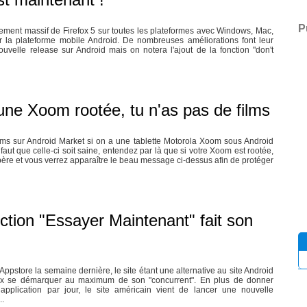
P
ncement massif de Firefox 5 sur toutes les plateformes avec Windows, Mac,
r la plateforme mobile Android. De nombreuses améliorations font leur
ouvelle release sur Android mais on notera l'ajout de la fonction "don't
 une Xoom rootée, tu n'as pas de films
lms sur Android Market si on a une tablette Motorola Xoom sous Android
l faut que celle-ci soit saine, entendez par là que si votre Xoom est rootée,
père et vous verrez apparaître le beau message ci-dessus afin de protéger
tion "Essayer Maintenant" fait son
pstore la semaine dernière, le site étant une alternative au site Android
x se démarquer au maximum de son "concurrent". En plus de donner
pplication par jour, le site américain vient de lancer une nouvelle
..