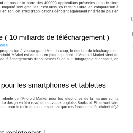
ent de passer la barre des 400000 applications présentes dans le store
majorité sont gratuites, c'est aussi ça l'effet du libre, en comparaison à
il en soit, cet afflux d'applications dénotent également l'intérêt de plus en
L
 ( 10 milliards de téléchargement )
phies
 progression à vitesse grand V et du coup, le nombre de téléchargement
'Android MArket est de plus en plus important . L'Android Market vient de
s de téléchargements d'applications Si on suit l'infographie ci dessous, on
pour les smartphones et tablettes
refonte de l'Android Market pour les téléphones de la marque sur la
 Le design va être revu, de nouveaux onglets eBooks et Films vont faire
pe et pour le reste du monde sachant que ces fonctionnalités étaient déjà
st maintenant !