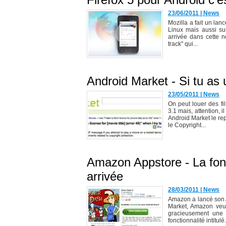
23/06/2011
|
News
Mozilla a fait un la
Linux mais aussi su
arrivée dans cette n
track" qui...
Android Market - Si tu as
23/05/2011
|
News
On peut louer des fi
3.1 mais, attention, i
Android Market le re
le Copyright...
Amazon Appstore - La fonc
arrivée
28/03/2011
|
News
Amazon a lancé son Ap
Market, Amazon veu
gracieusement une a
fonctionnalité intitulé.