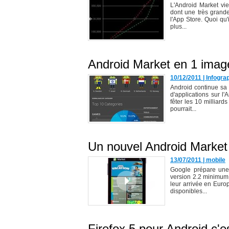
L'Android Market vi
dont une très grande 
l'App Store. Quoi qu'
plus...
Android Market en 1 image
10/12/2011
|
Infogra
Android continue sa
d'applications sur l
fêter les 10 milliard
pourrait...
Un nouvel Android Market 
13/07/2011
|
mobile
Google prépare une 
version 2.2 minimum.
leur arrivée en Euro
disponibles...
Firefox 5 pour Android c'e