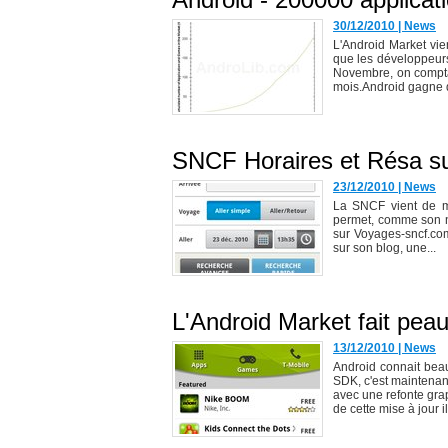
30/12/2010
|
News
L'Android Market vie
que les développeurs 
Novembre, on compta
mois.Android gagne d
SNCF Horaires et Résa su
23/12/2010
|
News
La SNCF vient de met
permet, comme son no
sur Voyages-sncf.com
sur son blog, une...
L'Android Market fait pea
13/12/2010
|
News
Android connait bea
SDK, c'est maintenan
avec une refonte gra
de cette mise à jour il.