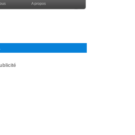
nous
A propos
.
ublicité