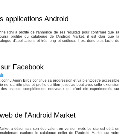
s applications Android
enne RIM a profité de l'annonce de ses résultats pour confirmer que sa
ourra profiter du catalogue de l'Android Market, il est clair que la
alogue d'applications et très long et coûteux. Il est donc plus facile de
.
t sur Facebook
ok
connu Angry Birds continue sa progression et va bientôt être accessible
ne s’arrête plus et profite du filon jusqu'au bout avec cette extension
a des aspects complètement nouveaux qui n'ont été expérimentés sur
web de l'Android Market
d Market a désormais son équivalent en version web. Le site est déjà en
maintenant explorer le catalogue entier de l'Android Market sur votre