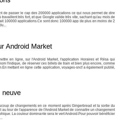
nt de passer le cap des 200000 applications ce qui nous permet de dire
travaillent très fort, et que Google valide très vite, sachant qu'au mois de
it 100000 applications.Ce sont donc 100000 app de plus en moins de 2
u...
r Android Market
tre en ligne, sur l'Android Market, l'application Horaires et Résa qui
m l'indique, de réserver ces billets de train et bien plus encore, comme
.En mettant en ligne cette application, voyages-sncf a également publié,
u neuve
ucoup de changements en ce moment après Gingerbread et la sortie du
t au tour de l'apparence de l'Android Market de connaitre un changement
phique. La couleur dominante sera le vert Android.Pour pouvoir bénéficier
..