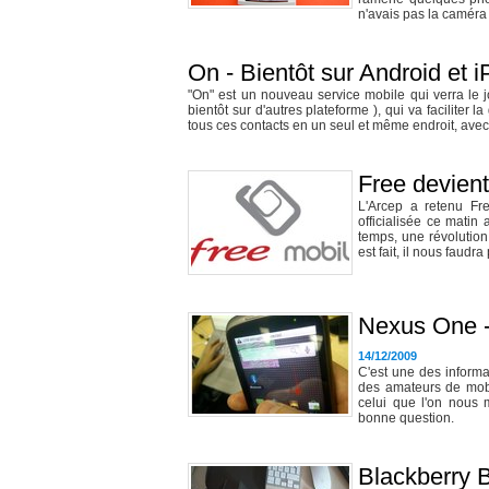
n'avais pas la caméra 
On - Bientôt sur Android et 
"On" est un nouveau service mobile qui verra le 
bientôt sur d'autres plateforme ), qui va faciliter l
tous ces contacts en un seul et même endroit, avec
Free devient
L'Arcep a retenu F
officialisée ce matin
temps, une révolution
est fait, il nous faudra
Nexus One -
14/12/2009
C'est une des informat
des amateurs de mobi
celui que l'on nous 
bonne question.
Blackberry B