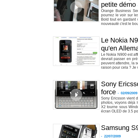
petite démo
Orange Business Ser
pourrez le voir sur l
Bold tout en gardant 
nouveauté c'est le bou
Le Nokia N9
qu'en Allema
Le Nokia N900 est affi
devrait passer en pr
peuvent attendre, la 
raison pour cela ? Je v
Sony Ericss
force
-
02/09/2009
Sony Ericsson vient d
photos, voyons déjà l
X2 tourne sous Windo
écran OLED de 3.5 pouc
Samsung S91
-
22/07/2009