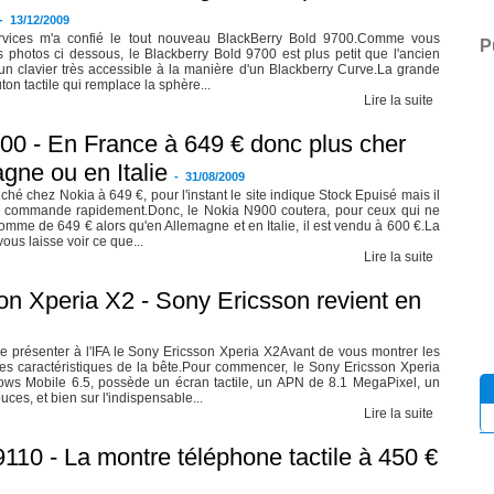
-
13/12/2009
vices m'a confié le tout nouveau BlackBerry Bold 9700.Comme vous
P
es photos ci dessous, le Blackberry Bold 9700 est plus petit que l'ancien
un clavier très accessible à la manière d'un Blackberry Curve.La grande
ton tactile qui remplace la sphère...
Lire la suite
00 - En France à 649 € donc plus cher
gne ou en Italie
-
31/08/2009
ché chez Nokia à 649 €, pour l'instant le site indique Stock Epuisé mais il
é commande rapidement.Donc, le Nokia N900 coutera, pour ceux qui ne
somme de 649 € alors qu'en Allemagne et en Italie, il est vendu à 600 €.La
ous laisse voir ce que...
Lire la suite
on Xperia X2 - Sony Ericsson revient en
e présenter à l'IFA le Sony Ericsson Xperia X2Avant de vous montrer les
es caractéristiques de la bête.Pour commencer, le Sony Ericsson Xperia
ws Mobile 6.5, possède un écran tactile, un APN de 8.1 MegaPixel, un
es, et bien sur l'indispensable...
Lire la suite
10 - La montre téléphone tactile à 450 €