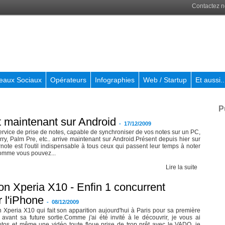
Contactez 
eaux Sociaux
Opérateurs
Infographies
Web / Startup
Et aussi..
P
t maintenant sur Android
-
17/12/2009
ervice de prise de notes, capable de synchroniser de vos notes sur un PC,
ry, Palm Pre, etc.. arrive maintenant sur Android.Présent depuis hier sur
rnote est l'outil indispensable à tous ceux qui passent leur temps à noter
Comme vous pouvez...
Lire la suite
n Xperia X10 - Enfin 1 concurrent
 l'iPhone
-
08/12/2009
n Xperia X10 qui fait son apparition aujourd'hui à Paris pour sa première
le avant sa future sortie.Comme j'ai été invité à le découvrir, je vous ai
os et même une vidéo toute floue prise de trop prêt avec le VADO, je