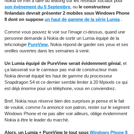
Nokia se met à faire du teasing sur les réseaux sociaux pour
son évènement du 5 Septembre
, ou
le constructeur
finlandais devrait présenter 2 mobiles sous Windows Phone
8 dont on suppose
un haut de gamme de la série Lumia
.
Comme vous pouvez le voir sur l'image ci-dessus, quand une
personne demande à Nokia de sortir un Lumia équipé de la
tehcnologie
PureView
, Nokia répond de garder ses yeux et ses
oreilles ouvertes dans les semaines à venir.
Un Lumia équipé de PureView serait évidemment génial
, et
ça laisserait sur le carreaux pas mal de constructeur mais
Nokia devrait équipé les haut de gamme du processeur
Snapdragon S4 et ce dernier semble limiter à 20 Mpixels ce qui
est déjà énorme pour un téléphone, vous en conviendrez.
Bref, Nokia nous réserve bien des surprises je pense et le fait
de vouloir, comme l'a annoncé son patron, rester sur le segment
Windows Phone et ne pas aller voir ailleurs, oblige évidemment
Nokia à être le leader du marché.
Alors, un Lumia + PureView le tout sous
Windows Phone 8